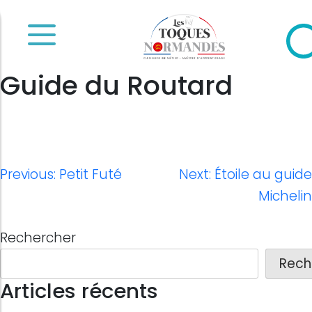
Skip
to
content
Guide du Routard
Navigation
Previous:
Petit Futé
Next:
Étoile au guide
de
Michelin
l’article
Rechercher
Rech
Articles récents